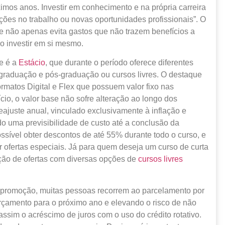
ximos anos. Investir em conhecimento e na própria carreira
ções no trabalho ou novas oportunidades profissionais”. O
e não apenas evita gastos que não trazem benefícios a
o investir em si mesmo.
e é a
Estácio
, que durante o período oferece diferentes
graduação e pós-graduação ou cursos livres. O destaque
rmatos Digital e Flex que possuem valor fixo nas
cio, o valor base não sofre alteração ao longo dos
eajuste anual, vinculado exclusivamente à inflação e
do uma previsibilidade de custo até a conclusão da
sível obter descontos de até 55% durante todo o curso, e
r ofertas especiais. Já para quem deseja um curso de curta
eção de ofertas com diversas opções de
cursos livres
ma promoção, muitas pessoas recorrem ao parcelamento por
rçamento para o próximo ano e elevando o risco de não
assim o acréscimo de juros com o uso do crédito rotativo.