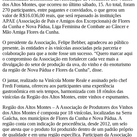
dos Altos Montes, que ocorreu no último sábado, 15. Ao total, foram
270 participantes, entre pagantes e convidados, o que gerou um
valor de R$16.036,00 reais, que será repassado às instituições
APAE (Associação de Pais e Amigos dos Excepcionais) de Flores
da Cunha e Nova Pádua, Liga Feminina de Combate ao Câncer e
Mão Amiga Flores da Cunha.
O presidente da Associação, Felipe Bebber, agradeceu ao público
presente, às entidades e às vinícolas associadas pela parceria e
colaboração para que a noite fosse um sucesso. “Quero marcar aqui
o compromisso da Associação em fortalecer cada vez mais a
divulgação do setor de produção da uva, do vinho e do enoturismo
da região de Nova Pádua e Flores da Cunha”, disse.
O jantar, realizado na Vinícola Monte Reale e assinado pelo chef
Fredi Fontana, ofereceu aos participantes uma experiência
gastronômica em seis tempos, harmonizada com 18 rótulos das
vinícolas da Região dos Altos Montes, entre vinhos e espumantes.
Região dos Altos Montes – A Associação de Produtores dos Vinhos
dos Altos Montes é composta por 18 vinícolas, localizadas na Serra
Gaúcha, nos municípios de Flores da Cunha e Nova Pádua. A
região conta com indicação de procedência, desde 2012, um selo
que atesta que o produto foi produzido dentro de um padrão próprio
de qualidade e em uma região específica. Participam da Associação