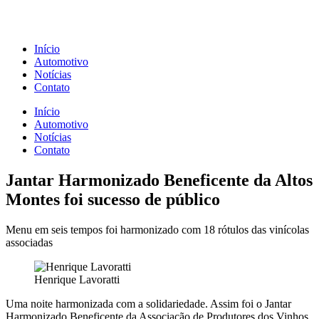
Skip
to
content
Início
Automotivo
Notícias
Contato
Início
Automotivo
Notícias
Contato
Jantar Harmonizado Beneficente da Altos
Montes foi sucesso de público
Menu em seis tempos foi harmonizado com 18 rótulos das vinícolas
associadas
Henrique Lavoratti
Uma noite harmonizada com a solidariedade. Assim foi o Jantar
Harmonizado Beneficente da Associação de Produtores dos Vinhos