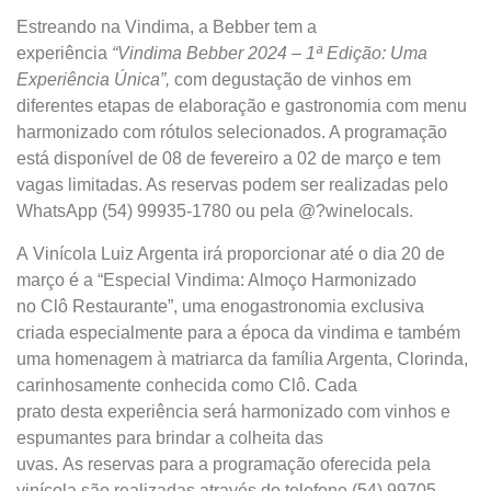
Estreando na Vindima, a Bebber tem a
experiência
“Vindima Bebber
2024 – 1ª Edição: Uma
Experiência Única”,
com degustação de vinhos em
diferentes etapas de elaboração e gastronomia com menu
harmonizado com rótulos selecionados. A programação
está disponível de 08 de fevereiro a 02 de março e tem
vagas limitadas. As reservas podem ser realizadas pelo
WhatsApp (54) 99935-1780 ou pela @?winelocals.
A Vinícola Luiz Argenta irá proporcionar até o dia 20 de
março é a “Especial Vindima: Almoço Harmonizado
no Clô Restaurante”, uma enogastronomia exclusiva
criada especialmente para a época da vindima e também
uma homenagem à matriarca da família Argenta, Clorinda,
carinhosamente conhecida como Clô. Cada
prato desta experiência será harmonizado com vinhos e
espumantes para brindar a colheita das
uvas. As reservas para a programação oferecida pela
vinícola são realizadas através do telefone (54) 99705-